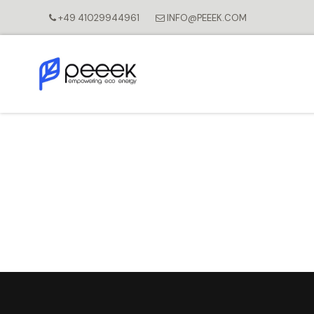
Zum Inhalt springen
+49 41029944961
INFO@PEEEK.COM