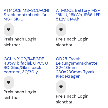
ATMOCE MS-SCU-CNI
ATMOCE Battery MS-
lieferbar ab kW34
lieferbar ab kW34
Stack control unit für
16K-U, 16kWh, IP66 LFP
MS-16K-U
51,2V 314Ah
Preis nach Login
Preis nach Login
sichtbar
sichtbar
GCL NR10R/54BGDF
GD25 Tyvek
lieferbar ab kW34
485W bifacial, GPC3.0
Leitungsmanschette
BC Glas/Glas, back
32-40mm,
contact, 30/30 y
230x230mm Tyvek
Klebekragen
Preis nach Login
Preis nach Login
sichtbar
sichtbar