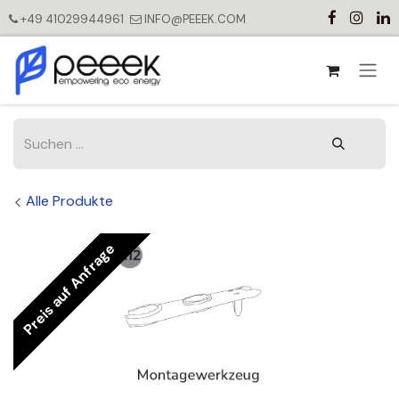
Zum Inhalt springen
+49 41029944961
INFO@PEEEK.COM
Alle Produkte
Preis auf Anfrage