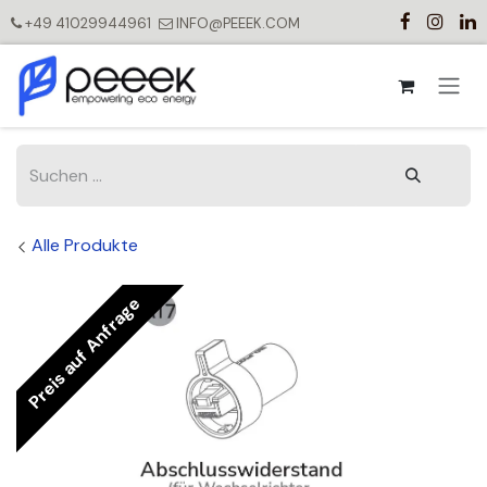
Zum Inhalt springen
+49 41029944961
INFO@PEEEK.COM
Alle Produkte
Preis auf Anfrage