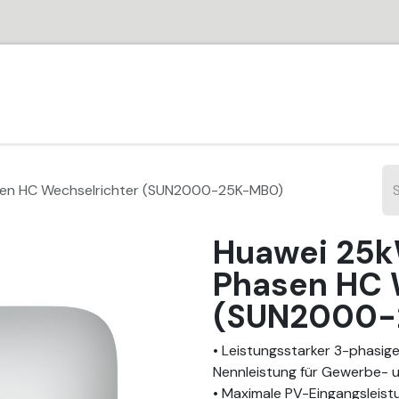
HOME
SHOP
PARTNER
JOBS
SUPPORT
VER
en HC Wechselrichter (SUN2000-25K-MB0)
Huawei 25k
Phasen HC 
(SUN2000-
• Leistungsstarker 3-phasig
Nennleistung für Gewerbe-
• Maximale PV-Eingangsleist