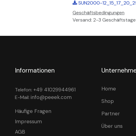
SUN2000-12_15_17_20_25
Geschäftsbedingungen
Versand: 2-3 Geschäftstage
Informationen
Unternehm
Home
+49 41029944961
Telefon:
info@peeek.com
E-Mail:
Shop
Häufige Fragen
Partner
Impressum
Über uns
AGB