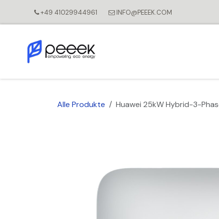
Zum Inhalt springen
+49 41029944961
INFO@PEEEK.COM
Alle Produkte
Huawei 25kW Hybrid-3-Phas