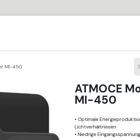
HOME
SHOP
PARTNER
JOBS
SUPPORT
VER
er MI-450
ATMOCE Mod
MI-450
• Optimale Energieprodukti
Lichtverhältnissen
• Niedrige Eingangsspannung