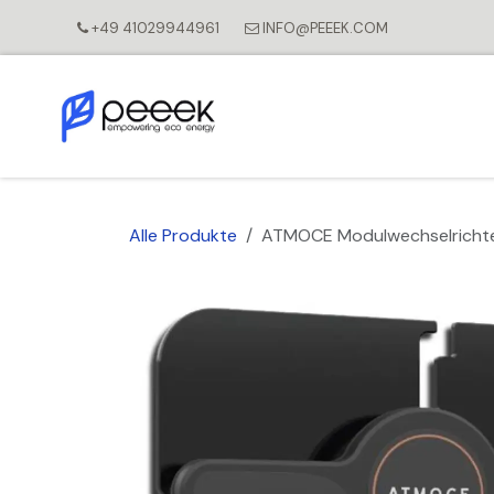
Zum Inhalt springen
+49 41029944961
INFO@PEEEK.COM
Alle Produkte
ATMOCE Modulwechselricht