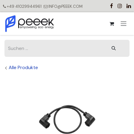
Zum Inhalt springen
+49 41029944961
INFO@PEEEK.COM
Alle Produkte