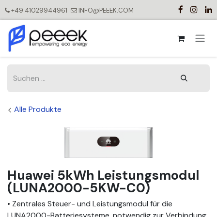
Zum Inhalt springen
+49 41029944961
INFO@PEEEK.COM
Alle Produkte
Huawei 5kWh Leistungsmodul
(LUNA2000-5KW-C0)
• Zentrales Steuer- und Leistungsmodul für die
LUNA2000-Batteriesysteme, notwendig zur Verbindung