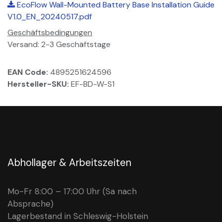
EcoFlow Wall-Mounted Battery Base Installation Guide
V1.0_EN_20240517.pdf
Geschäftsbedingungen
Versand: 2-3 Geschäftstage
EAN Code:
4895251624596
Hersteller-SKU:
EF-BD-W-S1
Abhollager & Arbeitszeiten
Mo-Fr 8:00 – 17:00 Uhr (Sa nach
Absprache)
Lagerbestand in Schleswig-Holstein