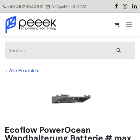
Zum Inhalt springen
+49 41029944961
INFO@PEEEK.COM
Alle Produkte
Ecoflow PowerOcean
Wandhalterung Batterie # max.