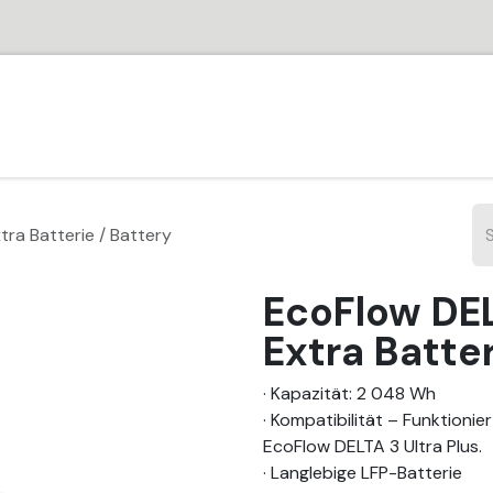
HOME
SHOP
PARTNER
JOBS
SUPPORT
VER
ra Batterie / Battery
EcoFlow DEL
Extra Batter
· Kapazität: 2 048 Wh
· Kompatibilität – Funktioni
EcoFlow DELTA 3 Ultra Plus.
· Langlebige LFP-Batterie