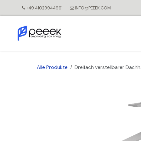
Zum Inhalt springen
+49 41029944961
INFO@PEEEK.COM
Alle Produkte
Dreifach verstellbarer Dac