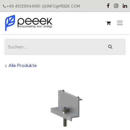
Zum Inhalt springen
+49 41029944961
INFO@PEEEK.COM
Alle Produkte