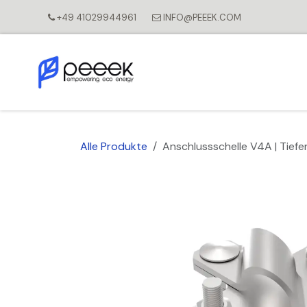
Zum Inhalt springen
+49 41029944961
INFO@PEEEK.COM
Alle Produkte
Anschlussschelle V4A | Tiefe