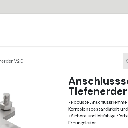
HOME
SHOP
PARTNER
JOBS
SUPPORT
VER
nerder V2.0
Anschlusssc
Tiefenerder
• Robuste Anschlussklemme a
Korrosionsbeständigkeit und
• Sichere und leitfähige Ver
Erdungsleiter