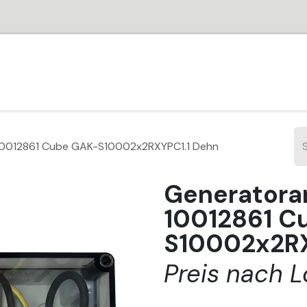
HOME
SHOP
PARTNER
JOBS
SUPPORT
VER
10012861 Cube GAK-S10002x2RXYPC1.1 Dehn
Generatora
10012861 C
S10002x2RX
Preis nach L