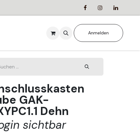
ANSTALTUNGEN
Anmelden
nschlusskasten
ube GAK-
YPC1.1 Dehn
ogin sichtbar