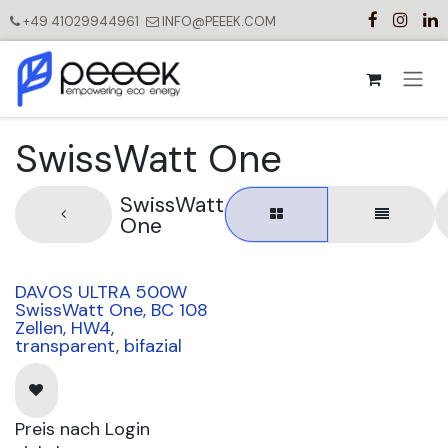
Zum Inhalt springen
+49 41029944961
INFO@PEEEK.COM
SwissWatt One
SwissWatt
One
DAVOS ULTRA 500W
lieferbar ab KW30
SwissWatt One, BC 108
Zellen, HW4,
transparent, bifazial
Preis nach Login